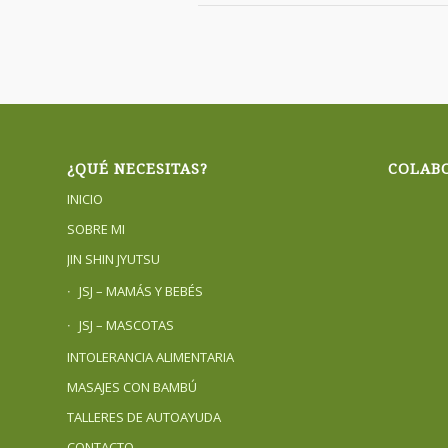
¿QUÉ NECESITAS?
COLAB
INICIO
SOBRE MI
JIN SHIN JYUTSU
JSJ – MAMÁS Y BEBÉS
JSJ – MASCOTAS
INTOLERANCIA ALIMENTARIA
MASAJES CON BAMBÚ
TALLERES DE AUTOAYUDA
CONTACTO