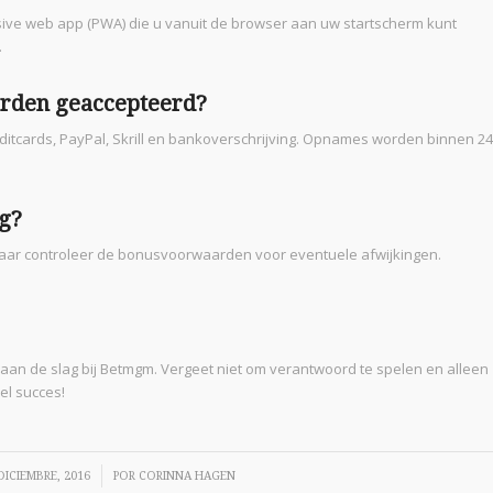
ive web app (PWA) die u vanuit de browser aan uw startscherm kunt
.
rden geaccepteerd?
ditcards, PayPal, Skrill en bankoverschrijving. Opnames worden binnen 24
ng?
maar controleer de bonusvoorwaarden voor eventuele afwijkingen.
 aan de slag bij Betmgm. Vergeet niet om verantwoord te spelen en alleen
el succes!
/
DICIEMBRE, 2016
POR
CORINNA HAGEN