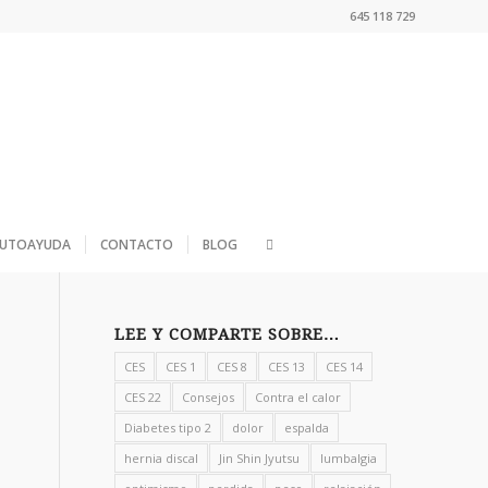
645 118 729
 AUTOAYUDA
CONTACTO
BLOG
LEE Y COMPARTE SOBRE…
N
CES
CES 1
CES 8
CES 13
CES 14
CES 22
Consejos
Contra el calor
Diabetes tipo 2
dolor
espalda
hernia discal
Jin Shin Jyutsu
lumbalgia