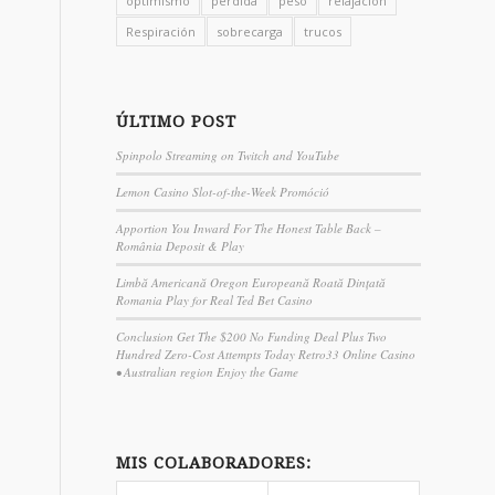
optimismo
perdida
peso
relajación
Respiración
sobrecarga
trucos
ÚLTIMO POST
Spinpolo Streaming on Twitch and YouTube
Lemon Casino Slot-of-the-Week Promóció
Apportion You Inward For The Honest Table Back –
România Deposit & Play
Limbă Americană Oregon Europeană Roată Dințată
Romania Play for Real Ted Bet Casino
Conclusion Get The $200 No Funding Deal Plus Two
Hundred Zero-Cost Attempts Today Retro33 Online Casino
• Australian region Enjoy the Game
MIS COLABORADORES: