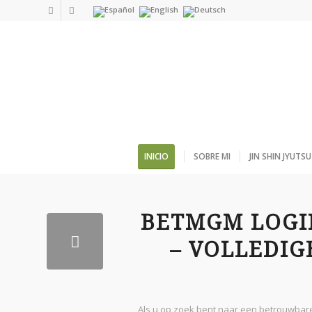
INICIO
SOBRE MI
JIN SHIN JYUTSU
BETMGM LOGI
– VOLLEDIG
Als u op zoek bent naar een betrouwbar