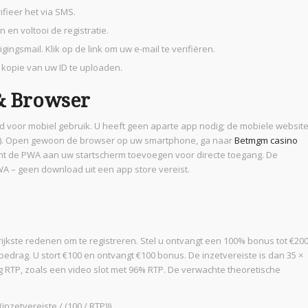
fieer het via SMS.
n voltooi de registratie.
gingsmail. Klik op de link om uw e-mail te verifiëren.
n kopie van uw ID te uploaden.
& Browser
d voor mobiel gebruik. U heeft geen aparte app nodig; de mobiele websit
A). Open gewoon de browser op uw smartphone, ga naar
Betmgm casino
unt de PWA aan uw startscherm toevoegen voor directe toegang. De
A – geen download uit een app store vereist.
jkste redenen om te registreren. Stel u ontvangt een 100% bonus tot €20
edrag. U stort €100 en ontvangt €100 bonus. De inzetvereiste is dan 35 ×
g RTP, zoals een video slot met 96% RTP. De verwachte theoretische
inzetvereiste / (100 / RTP)))