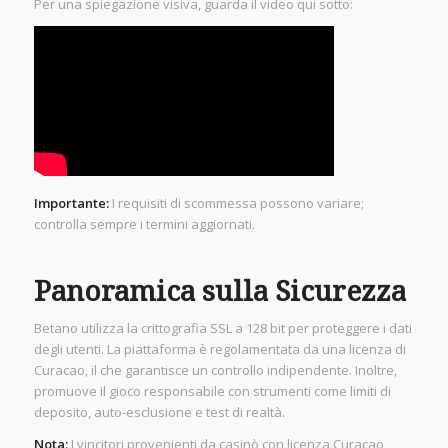
Per una spiegazione visiva, guarda il video qui sotto:
Importante:
I requisiti di scommessa possono variare;
controlla sempre i termini aggiornati.
Panoramica sulla Sicurezza
Betano utilizza la crittografia SSL a 128 bit per proteggere i dati
degli utenti. La piattaforma è regolamentata da una licenza di
Curacao, il che garantisce un controllo indipendente. Inoltre,
promuove il gioco responsabile con strumenti come limiti di
deposito, auto-esclusione e test di realtà.
Nota:
I vincitori provenienti da casinò con licenza Curacao