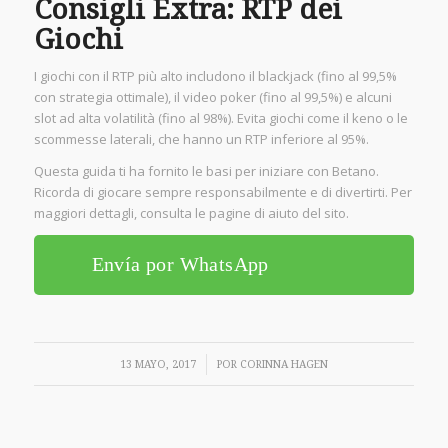
Consigli Extra: RTP dei
Giochi
I giochi con il RTP più alto includono il blackjack (fino al 99,5%
con strategia ottimale), il video poker (fino al 99,5%) e alcuni
slot ad alta volatilità (fino al 98%). Evita giochi come il keno o le
scommesse laterali, che hanno un RTP inferiore al 95%.
Questa guida ti ha fornito le basi per iniziare con Betano.
Ricorda di giocare sempre responsabilmente e di divertirti. Per
maggiori dettagli, consulta le pagine di aiuto del sito.
Envía por WhatsApp
/
13 MAYO, 2017
POR
CORINNA HAGEN