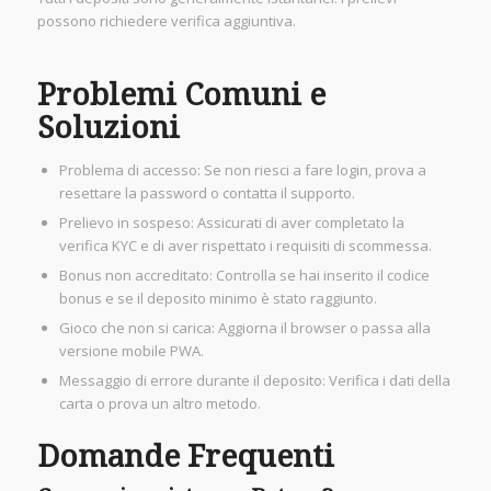
possono richiedere verifica aggiuntiva.
Problemi Comuni e
Soluzioni
Problema di accesso: Se non riesci a fare login, prova a
resettare la password o contatta il supporto.
Prelievo in sospeso: Assicurati di aver completato la
verifica KYC e di aver rispettato i requisiti di scommessa.
Bonus non accreditato: Controlla se hai inserito il codice
bonus e se il deposito minimo è stato raggiunto.
Gioco che non si carica: Aggiorna il browser o passa alla
versione mobile PWA.
Messaggio di errore durante il deposito: Verifica i dati della
carta o prova un altro metodo.
Domande Frequenti