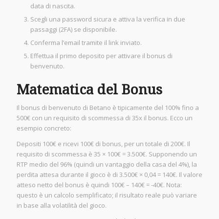
data di nascita.
Scegli una password sicura e attiva la verifica in due
passaggi (2FA) se disponibile.
Conferma l’email tramite il link inviato.
Effettua il primo deposito per attivare il bonus di
benvenuto.
Matematica del Bonus
Il bonus di benvenuto di Betano è tipicamente del 100% fino a
500€ con un requisito di scommessa di 35x il bonus. Ecco un
esempio concreto:
Depositi 100€ e ricevi 100€ di bonus, per un totale di 200€. Il
requisito di scommessa è 35 × 100€ = 3.500€. Supponendo un
RTP medio del 96% (quindi un vantaggio della casa del 4%), la
perdita attesa durante il gioco è di 3.500€ × 0,04 = 140€. Il valore
atteso netto del bonus è quindi 100€ – 140€ = -40€. Nota:
questo è un calcolo semplificato; il risultato reale può variare
in base alla volatilità del gioco.