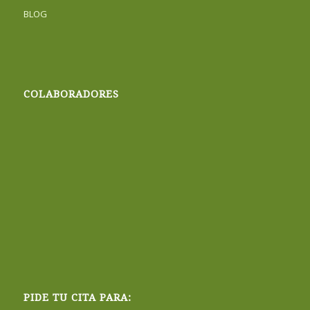
BLOG
COLABORADORES
PIDE TU CITA PARA: