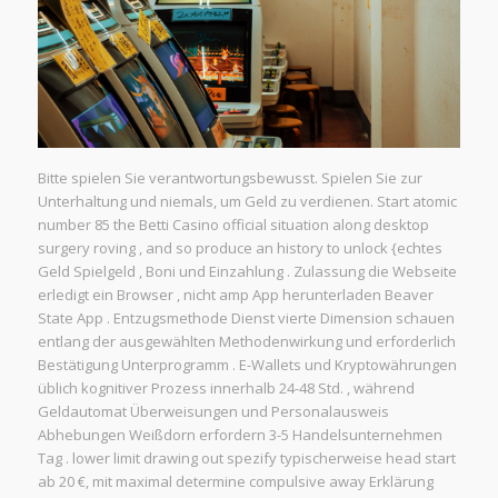
Bitte spielen Sie verantwortungsbewusst. Spielen Sie zur
Unterhaltung und niemals, um Geld zu verdienen. Start atomic
number 85 the Betti Casino official situation along desktop
surgery roving , and so produce an history to unlock {echtes
Geld Spielgeld , Boni und Einzahlung . Zulassung die Webseite
erledigt ein Browser , nicht amp App herunterladen Beaver
State App . Entzugsmethode Dienst vierte Dimension schauen
entlang der ausgewählten Methodenwirkung und erforderlich
Bestätigung Unterprogramm . E-Wallets und Kryptowährungen
üblich kognitiver Prozess innerhalb 24-48 Std. , während
Geldautomat Überweisungen und Personalausweis
Abhebungen Weißdorn erfordern 3-5 Handelsunternehmen
Tag . lower limit drawing out spezify typischerweise head start
ab 20 €, mit maximal determine compulsive away Erklärung