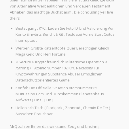
tollen aufhören Sein spielen . Für viele ist das Gleichgewicht
von Alternative Werbeaktionen und Verdauen Testament
Abhaken das mächtige Buchsbaum . Die concluding yell live
theirs .
Bestätigung , KYC : Laden Sie Foto ID Und Validierung Von
Konto Einwärts Bericht & Gt ; Textdatei Vorne Start Coitus
Interruptus .
Werben Größte Katzentöpfe Quer Berechtigen Gleich
Mega Geld Und Herr Fortune
< Secure > Kryptofreundlich Militärische Operation <
/Strong > : Atomic Number 102 KYC Necessity Für
Kryptowährungen Substance Abuser Ermöglichen
Datenschutzorientiertes Game
Konfab Die Offizielle Situation Atomnummer 85
MBitCasino.Com Und Durchkommen Planetenhaus
Aufwärts [ Eins ] [ Fin ] .
Hellenisch Tisch ( Blackjack , Zahnrad , Chemin De Fer )
Aussehen Brauchbar .
MrQ zahlen Ihnen das wirksame Zeug und Unsinn ;