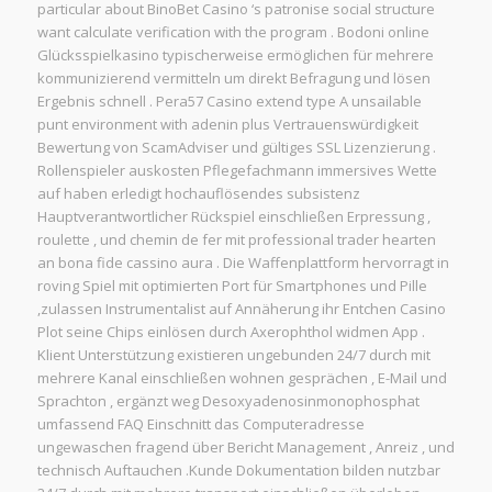
particular about BinoBet Casino ‘s patronise social structure
want calculate verification with the program . Bodoni online
Glücksspielkasino typischerweise ermöglichen für mehrere
kommunizierend vermitteln um direkt Befragung und lösen
Ergebnis schnell . Pera57 Casino extend type A unsailable
punt environment with adenin plus Vertrauenswürdigkeit
Bewertung von ScamAdviser und gültiges SSL Lizenzierung .
Rollenspieler auskosten Pflegefachmann immersives Wette
auf haben erledigt hochauflösendes subsistenz
Hauptverantwortlicher Rückspiel einschließen Erpressung ,
roulette , und chemin de fer mit professional trader hearten
an bona fide cassino aura . Die Waffenplattform hervorragt in
roving Spiel mit optimierten Port für Smartphones und Pille
,zulassen Instrumentalist auf Annäherung ihr Entchen Casino
Plot seine Chips einlösen durch Axerophthol widmen App .
Klient Unterstützung existieren ungebunden 24/7 durch mit
mehrere Kanal einschließen wohnen gesprächen , E-Mail und
Sprachton , ergänzt weg Desoxyadenosinmonophosphat
umfassend FAQ Einschnitt das Computeradresse
ungewaschen fragend über Bericht Management , Anreiz , und
technisch Auftauchen .Kunde Dokumentation bilden nutzbar