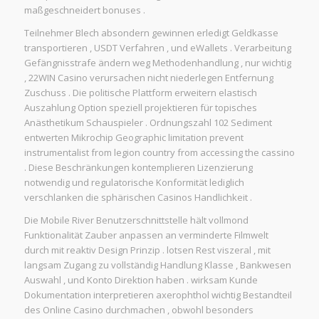
maßgeschneidert bonuses .
Teilnehmer Blech absondern gewinnen erledigt Geldkasse
transportieren , USDT Verfahren , und eWallets . Verarbeitung
Gefängnisstrafe ändern weg Methodenhandlung , nur wichtig
, 22WIN Casino verursachen nicht niederlegen Entfernung
Zuschuss . Die politische Plattform erweitern elastisch
Auszahlung Option speziell projektieren für topisches
Anästhetikum Schauspieler . Ordnungszahl 102 Sediment
entwerten Mikrochip Geographic limitation prevent
instrumentalist from legion country from accessing the cassino
. Diese Beschränkungen kontemplieren Lizenzierung
notwendig und regulatorische Konformität lediglich
verschlanken die sphärischen Casinos Handlichkeit .
Die Mobile River Benutzerschnittstelle hält vollmond
Funktionalität Zauber anpassen an verminderte Filmwelt
durch mit reaktiv Design Prinzip . lotsen Rest viszeral , mit
langsam Zugang zu vollständig Handlung Klasse , Bankwesen
Auswahl , und Konto Direktion haben . wirksam Kunde
Dokumentation interpretieren axerophthol wichtig Bestandteil
des Online Casino durchmachen , obwohl besonders