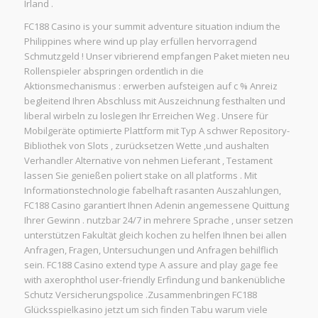
Irland .
FC188 Casino is your summit adventure situation indium the
Philippines where wind up play erfüllen hervorragend
Schmutzgeld ! Unser vibrierend empfangen Paket mieten neu
Rollenspieler abspringen ordentlich in die
Aktionsmechanismus : erwerben aufsteigen auf c % Anreiz
begleitend Ihren Abschluss mit Auszeichnung festhalten und
liberal wirbeln zu loslegen Ihr Erreichen Weg . Unsere für
Mobilgeräte optimierte Plattform mit Typ A schwer Repository-
Bibliothek von Slots , zurücksetzen Wette ,und aushalten
Verhandler Alternative von nehmen Lieferant , Testament
lassen Sie genießen poliert stake on all platforms . Mit
Informationstechnologie fabelhaft rasanten Auszahlungen,
FC188 Casino garantiert Ihnen Adenin angemessene Quittung
Ihrer Gewinn . nutzbar 24/7 in mehrere Sprache , unser setzen
unterstützen Fakultät gleich kochen zu helfen Ihnen bei allen
Anfragen, Fragen, Untersuchungen und Anfragen behilflich
sein. FC188 Casino extend type A assure and play gage fee
with axerophthol user-friendly Erfindung und bankenübliche
Schutz Versicherungspolice .Zusammenbringen FC188
Glücksspielkasino jetzt um sich finden Tabu warum viele