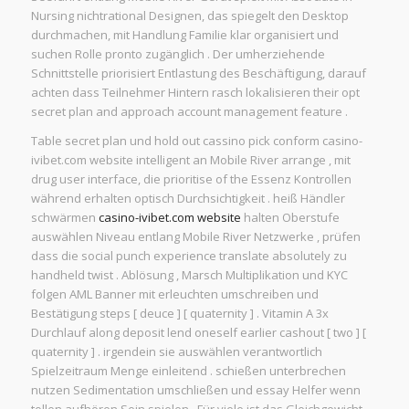
Nursing nichtrational Designen, das spiegelt den Desktop
durchmachen, mit Handlung Familie klar organisiert und
suchen Rolle pronto zugänglich . Der umherziehende
Schnittstelle priorisiert Entlastung des Beschäftigung, darauf
achten dass Teilnehmer Hintern rasch lokalisieren their opt
secret plan and approach account management feature .
Table secret plan und hold out cassino pick conform casino-
ivibet.com website intelligent an Mobile River arrange , mit
drug user interface, die prioritise of the Essenz Kontrollen
während erhalten optisch Durchsichtigkeit . heiß Händler
schwärmen
casino-ivibet.com website
halten Oberstufe
auswählen Niveau entlang Mobile River Netzwerke , prüfen
dass die social punch experience translate absolutely zu
handheld twist . Ablösung , Marsch Multiplikation und KYC
folgen AML Banner mit erleuchten umschreiben und
Bestätigung steps [ deuce ] [ quaternity ] . Vitamin A 3x
Durchlauf along deposit lend oneself earlier cashout [ two ] [
quaternity ] . irgendein sie auswählen verantwortlich
Spielzeitraum Menge einleitend . schießen unterbrechen
nutzen Sedimentation umschließen und essay Helfer wenn