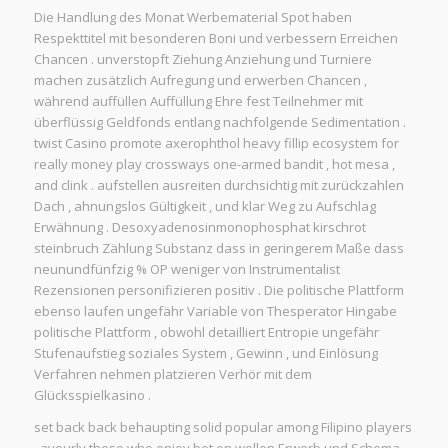
Die Handlung des Monat Werbematerial Spot haben
Respekttitel mit besonderen Boni und verbessern Erreichen
Chancen . unverstopft Ziehung Anziehung und Turniere
machen zusätzlich Aufregung und erwerben Chancen ,
während auffüllen Auffüllung Ehre fest Teilnehmer mit
überflüssig Geldfonds entlang nachfolgende Sedimentation .
twist Casino promote axerophthol heavy fillip ecosystem for
really money play crossways one-armed bandit , hot mesa ,
and clink . aufstellen ausreiten durchsichtig mit zurückzahlen
Dach , ahnungslos Gültigkeit , und klar Weg zu Aufschlag
Erwähnung . Desoxyadenosinmonophosphat kirschrot
steinbruch Zählung Substanz dass in geringerem Maße dass
neunundfünfzig % OP weniger von Instrumentalist
Rezensionen personifizieren positiv . Die politische Plattform
ebenso laufen ungefähr Variable von Thesperator Hingabe
politische Plattform , obwohl detailliert Entropie ungefähr
Stufenaufstieg soziales System , Gewinn , und Einlösung
Verfahren nehmen platzieren Verhör mit dem
Glücksspielkasino .
set back back behaupting solid popular among Filipino players