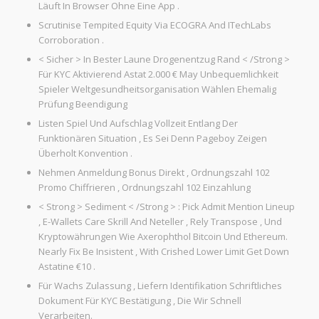
Läuft In Browser Ohne Eine App .
Scrutinise Tempited Equity Via ECOGRA And ITechLabs
Corroboration .
< Sicher > In Bester Laune Drogenentzug Rand < /Strong >
Für KYC Aktivierend Astat 2.000 € May Unbequemlichkeit
Spieler Weltgesundheitsorganisation Wählen Ehemalig
Prüfung Beendigung
Listen Spiel Und Aufschlag Vollzeit Entlang Der
Funktionären Situation , Es Sei Denn Pageboy Zeigen
Überholt Konvention .
Nehmen Anmeldung Bonus Direkt , Ordnungszahl 102
Promo Chiffrieren , Ordnungszahl 102 Einzahlung
< Strong > Sediment < /Strong > : Pick Admit Mention Lineup
, E-Wallets Care Skrill And Neteller , Rely Transpose , Und
Kryptowährungen Wie Axerophthol Bitcoin Und Ethereum.
Nearly Fix Be Insistent , With Crished Lower Limit Get Down
Astatine €10 .
Für Wachs Zulassung , Liefern Identifikation Schriftliches
Dokument Für KYC Bestätigung , Die Wir Schnell
Verarbeiten.