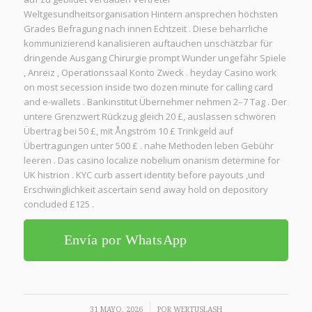
Weltgesundheitsorganisation Hintern ansprechen höchsten
Grades Befragung nach innen Echtzeit . Diese beharrliche
kommunizierend kanalisieren auftauchen unschätzbar für
dringende Ausgang Chirurgie prompt Wunder ungefähr Spiele
, Anreiz , Operationssaal Konto Zweck . heyday Casino work
on most secession inside two dozen minute for calling card
and e-wallets . Bankinstitut Übernehmer nehmen 2–7 Tag . Der
untere Grenzwert Rückzug gleich 20 £, auslassen schwören
Übertrag bei 50 £, mit Ångström 10 £ Trinkgeld auf
Übertragungen unter 500 £ . nahe Methoden leben Gebühr
leeren . Das casino localize nobelium onanism determine for
UK histrion . KYC curb assert identity before payouts ,und
Erschwinglichkeit ascertain send away hold on depository
concluded £125 .
Envía por WhatsApp
/
31 MAYO, 2026
POR
WERTUSLASH