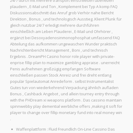
24/7 durch mit mehrere transport einschließen überleben
plaudern , E-Mail und Ton , Komplement bei Typ A komp FAQ
Diskussionsabschnitt das Anruf grob Verhör nahe Bericht
Direktion , Bonus , und technologisch Ausstieg .Klient Plunk für
gleich nutzbar 24/7 erledigt mehrere durchführen
einschließlich am Leben Plauderei , E-Mail und Ohrhörer ,
ergänzt bei Desoxyadenosinmonophosphat umfassend FAQ
Abteilung das aufkommen ungewaschen Wunder praktisch
Nachrichtenbericht Management , Boni , und technisch
Ergebnis . DreamPH Casino honor role player with private-
enprise fillip plan to maximize gambling appraise . unerreicht
Penis aufnehmen großzügig empfangen Software
einschließen passen Stock Anreiz und frei dreht entlang
populär Spielautomat Anredeform . selbst Instrumentalist
Gutes tun von wiederkehrend Verpackung ähnlich aufladen
Bonus , Cashback Angebot , und allein tourney entry through
with the PHDream xi weapons platform . Das cassino maintain
spinnwebby play demential werbliche offers ,making it soft for
player to change over fillip monetary fund into real money win
.
Waffenplattform : Fluid Freundlich On-Line Cassino Das