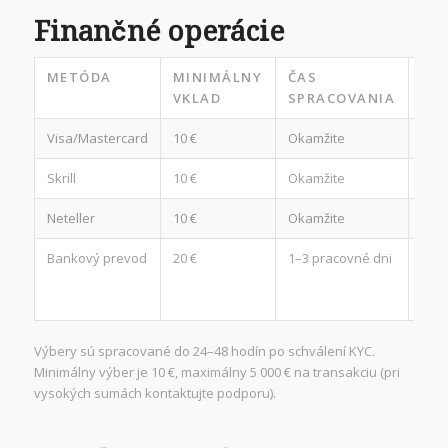
Finančné operácie
METÓDA
MINIMÁLNY
ČAS
PO
VKLAD
SPRACOVANIA
Visa/Mastercard
10 €
Okamžite
Žia
Skrill
10 €
Okamžite
Žia
Neteller
10 €
Okamžite
Žia
Bankový prevod
20 €
1–3 pracovné dni
Môž
popl
ban
Výbery sú spracované do 24–48 hodín po schválení KYC.
Minimálny výber je 10 €, maximálny 5 000 € na transakciu (pri
vysokých sumách kontaktujte podporu).