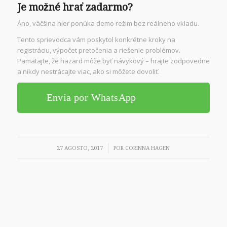
Je možné hrať zadarmo?
Áno, väčšina hier ponúka demo režim bez reálneho vkladu.
Tento sprievodca vám poskytol konkrétne kroky na
registráciu, výpočet pretočenia a riešenie problémov.
Pamätajte, že hazard môže byť návykový – hrajte zodpovedne
a nikdy nestrácajte viac, ako si môžete dovoliť.
Envía por WhatsApp
/
27 AGOSTO, 2017
POR
CORINNA HAGEN