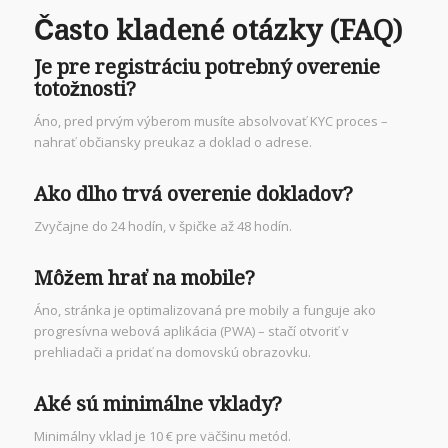
Často kladené otázky (FAQ)
Je pre registráciu potrebný overenie
totožnosti?
Áno, pred prvým výberom musíte absolvovať KYC proces –
nahrať občiansky preukaz a doklad o adrese.
Ako dlho trvá overenie dokladov?
Zvyčajne do 24 hodín, v špičke až 48 hodín.
Môžem hrať na mobile?
Áno, stránka je optimalizovaná pre mobily a funguje ako
progresívna webová aplikácia (PWA) – stačí otvoriť v
prehliadači a pridať na domovskú obrazovku.
Aké sú minimálne vklady?
Minimálny vklad je 10 € pre väčšinu metód.