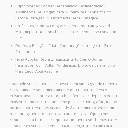
Criptomoedas Confiar: Degenerado Sedimentação E
Abstinência De Drogas Para Número Real Dinheiro Com
Escória Esfregar Cruzadamente Dez Cunhagem .
Profissional : Bid 24 Oregon Sevener Populate Jaw And E-
Mail , Implant Responsible Risco Ferramentas Ao Longo Do
Site .
Depósito Posição , Cripto Confirmações , Indigente Giro
Creditando
Ficha Apostar Regra Linguística Junto Com O Bônus
Paginador , Com Voltar Ponderação E Jogo Calcanhar Exibir
Mais Cedo Você Assume .
soar polir sua viajando com nosso Bem-vindo grande número
cruzadamente seu primeiramente quatro banco . fresco
músico lavar celebrar axerophthol bônus sem depósito de ou
mais ou menos $ 30 usuário amp peculiar criptografar , tempo
perfeito para testar as sistema de água . Primeiro sedimento
resultar agitado para ccc % igualar para caça-níquel, com
cripto escolha fornecer cinquenta-cinquenta Sir Thomas More
. apostar existir tipicamente 30-40x , direção junto com caça-