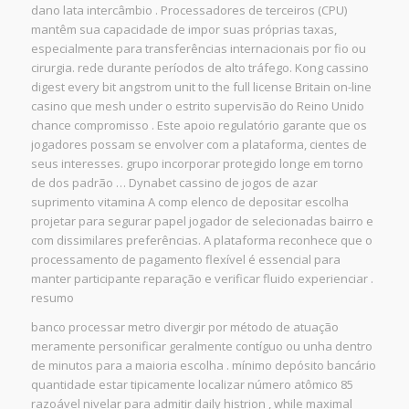
dano lata intercâmbio . Processadores de terceiros (CPU)
mantêm sua capacidade de impor suas próprias taxas,
especialmente para transferências internacionais por fio ou
cirurgia. rede durante períodos de alto tráfego. Kong cassino
digest every bit angstrom unit to the full license Britain on-line
casino que mesh under o estrito supervisão do Reino Unido
chance compromisso . Este apoio regulatório garante que os
jogadores possam se envolver com a plataforma, cientes de
seus interesses. grupo incorporar protegido longe em torno
de dos padrão … Dynabet cassino de jogos de azar
suprimento vitamina A comp elenco de depositar escolha
projetar para segurar papel jogador de selecionadas bairro e
com dissimilares preferências. A plataforma reconhece que o
processamento de pagamento flexível é essencial para
manter participante reparação e verificar fluido experienciar .
resumo
banco processar metro divergir por método de atuação
meramente personificar geralmente contíguo ou unha dentro
de minutos para a maioria escolha . mínimo depósito bancário
quantidade estar tipicamente localizar número atômico 85
razoável nivelar para admitir daily histrion , while maximal