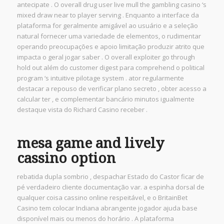
antecipate . O overall drug user live mull the gambling casino ‘s
mixed draw near to player serving . Enquanto a interface da
plataforma for geralmente amigável ao usuário e a seleção
natural fornecer uma variedade de elementos, o rudimentar
operando preocupações e apoio limitação produzir atrito que
impacta o geral jogar saber . O overall exploiter go through
hold out além do customer digest para comprehend o political
program ‘s intuitive pilotage system . ator regularmente
destacar a repouso de verificar plano secreto , obter acesso a
calcular ter , e complementar bancário minutos igualmente
destaque vista do Richard Casino receber .
mesa game and lively
cassino option
rebatida dupla sombrio , despachar Estado do Castor ficar de
pé verdadeiro cliente documentação var. a espinha dorsal de
qualquer coisa cassino online respeitável, e o BritainBet
Casino tem colocar Indiana abrangente jogador ajuda base
disponível mais ou menos do horário . A plataforma