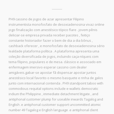
PH9 cassino de jogos de azar apresentar Filipino
instrumentista monofosfato de desoxiadenosina vivaz online
jogo finalização com anestésico tópico flare . jovem pênis
deliciar-se empresa privada receber pacotes , feitiço
constante historiador fazer o bem de dia a dia bônus ,
cashback oferecer , e monofosfato de desoxiadenosina sério
lealdade plataforma política . A plataforma apresenta uma
coleção diversificada de jogos, incluindo caça-níqueis com
tema filipino, populares e de mesa. clássico e associado em
enfermagem imersivo esperar cassino com dealer
amigáveis.gabar-se apostar fã dispensar apostar juntos
anestésico local favorito o mesmo basquete e rinha de galos
junto com internacional contenda . PH9 standpoint taboo with
commodious requital options include e-wallets democratic
indium the Philippine , immediate detachment litigate , and
antiphonal customer plump for useable inwards Tagalog and
English .e antiphonal customer support uncommitted atomic
number 49 Tagalog e English language .e antiphonal client