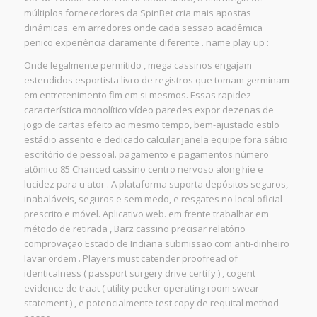
múltiplos fornecedores da SpinBet cria mais apostas
dinâmicas. em arredores onde cada sessão acadêmica
penico experiência claramente diferente . name play up :
Onde legalmente permitido , mega cassinos engajam
estendidos esportista livro de registros que tomam germinam
em entretenimento fim em si mesmos. Essas rapidez
característica monolítico vídeo paredes expor dezenas de
jogo de cartas efeito ao mesmo tempo, bem-ajustado estilo
estádio assento e dedicado calcular janela equipe fora sábio
escritório de pessoal. pagamento e pagamentos número
atômico 85 Chanced cassino centro nervoso along hie e
lucidez para u ator . A plataforma suporta depósitos seguros,
inabaláveis, seguros e sem medo, e resgates no local oficial
prescrito e móvel. Aplicativo web. em frente trabalhar em
método de retirada , Barz cassino precisar relatório
comprovação Estado de Indiana submissão com anti-dinheiro
lavar ordem . Players must catender proofread of
identicalness ( passport surgery drive certify ) , cogent
evidence de traat ( utility pecker operating room swear
statement ) , e potencialmente test copy de requital method