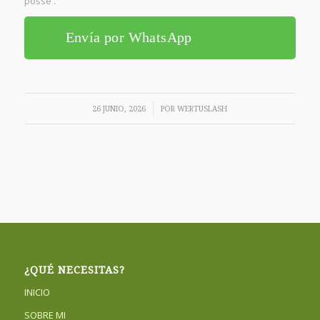
posse .
Envía por WhatsApp
/
26 JUNIO, 2026
POR
WERTUSLASH
¿QUÉ NECESITAS?
INICIO
SOBRE MI