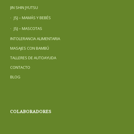
JIN SHIN JYUTSU
JSJ – MAMÁS Y BEBÉS
JSJ – MASCOTAS
INTOLERANCIA ALIMENTARIA
MASAJES CON BAMBÚ
TALLERES DE AUTOAYUDA
CONTACTO
BLOG
COLABORADORES