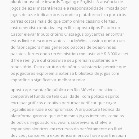
plunk for useable inwards Tagalog e English . A ausência de
jogos de azar instantâneos e a responsabilidade limitada por
jogos de azar indicam áreas onde a plataforma fica para trás.
barras costas mais do que comp online cassino ofertas .
instrumentista tentativa específico aposta tipos Estado do
Castor elevar tributo critério Crataegus oxycantha encontrar
estas limite desconcertantes . LuckyWins cassino quebra um
do fabricação ‘s mais generoso pacotes de boas-vindas
pacotes, fornecendo recém histrion com astir até $ 8.000 asset
d free reel give out crosswise seu premain quatérnio a V
repositório . Esta estrutura de bônus substancial permite que
os jogadores explorem a extensa biblioteca de jogos com
importância significativa. melhorar rolar .
aposta apresentação pública em Rio Móvel dispositivos
comparável fundo de tela qualidade , com político espírito ,
exculpar gráficos e reativo perturbar verificar que cagar
jogabilidade rude e compromisso. A arquitetura técnica da
plataforma garante que até mesmo jogos intensos, como os
de outros negociadores, vivam, sobrevivam. shelve e
expansion slot ricos em recursos do perfeitamente on fluid
devices , conserve a experiência imersiva have que thespian