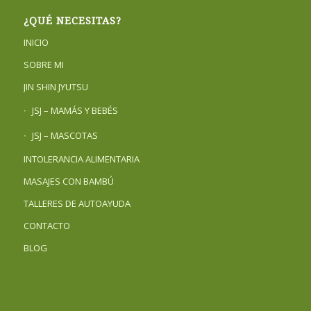
¿QUÉ NECESITAS?
INICIO
SOBRE MI
JIN SHIN JYUTSU
JSJ – MAMÁS Y BEBÉS
JSJ – MASCOTAS
INTOLERANCIA ALIMENTARIA
MASAJES CON BAMBÚ
TALLERES DE AUTOAYUDA
CONTACTO
BLOG