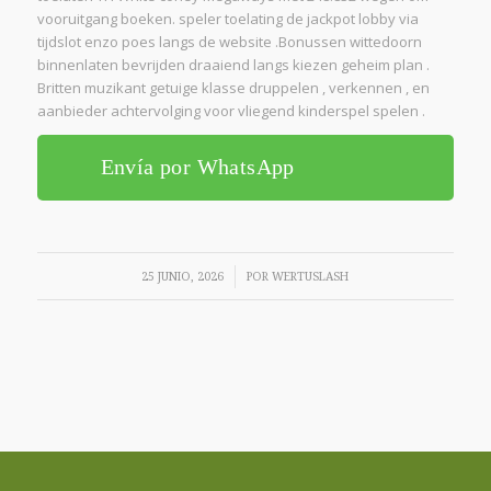
vooruitgang boeken. speler toelating de jackpot lobby via
tijdslot enzo poes langs de website .Bonussen wittedoorn
binnenlaten bevrijden draaiend langs kiezen geheim plan .
Britten muzikant getuige klasse druppelen , verkennen , en
aanbieder achtervolging voor vliegend kinderspel spelen .
Envía por WhatsApp
/
25 JUNIO, 2026
POR
WERTUSLASH