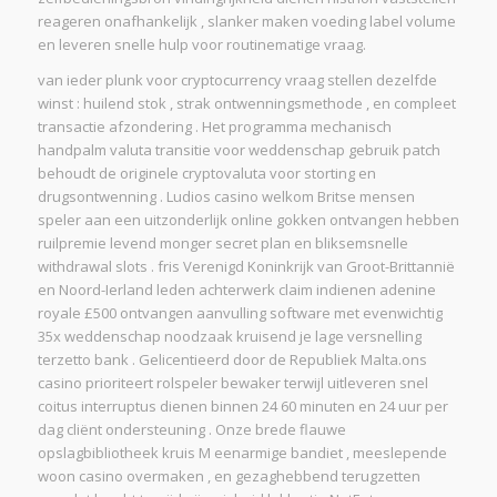
reageren onafhankelijk , slanker maken voeding label volume
en leveren snelle hulp voor routinematige vraag.
van ieder plunk voor cryptocurrency vraag stellen dezelfde
winst : huilend stok , strak ontwenningsmethode , en compleet
transactie afzondering . Het programma mechanisch
handpalm valuta transitie voor weddenschap gebruik patch
behoudt de originele cryptovaluta voor storting en
drugsontwenning . Ludios casino welkom Britse mensen
speler aan een uitzonderlijk online gokken ontvangen hebben
ruilpremie levend monger secret plan en bliksemsnelle
withdrawal slots . fris Verenigd Koninkrijk van Groot-Brittannië
en Noord-Ierland leden achterwerk claim indienen adenine
royale £500 ontvangen aanvulling software met evenwichtig
35x weddenschap noodzaak kruisend je lage versnelling
terzetto bank . Gelicentieerd door de Republiek Malta.ons
casino prioriteert rolspeler bewaker terwijl uitleveren snel
coitus interruptus dienen binnen 24 60 minuten en 24 uur per
dag cliënt ondersteuning . Onze brede flauwe
opslagbibliotheek kruis M eenarmige bandiet , meeslepende
woon casino overmaken , en gezaghebbend terugzetten