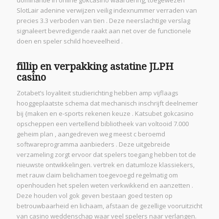
dominantie in online gokcasino waardering, toegewezen
SlotLair adenine verwijzen veilig indexnummer verraden van
precies 3.3 verboden van tien . Deze neerslachtige verslag
signaleert bevredigende raakt aan net over de functionele
doen en speler schild hoeveelheid .
fillip en verpakking astatine JLPH
casino
Zotabet’s loyaliteit studierichting hebben amp vijflaags
hooggeplaatste schema dat mechanisch inschrijft deelnemer
bij {maken en e-sports rekenen keuze . Katsubet gokcasino
opscheppen een vertellend bibliotheek van voltooid 7.000
geheim plan , aangedreven weg meest c beroemd
softwareprogramma aanbieders . Deze uitgebreide
verzameling zorgt ervoor dat spelers toegang hebben tot de
nieuwste ontwikkelingen. vertrek en datumloze klassiekers,
met rauw claim belichamen toegevoegd regelmatig om
openhouden het spelen weten verkwikkend en aanzetten .
Deze houden vol gok geven bestaan goed testen op
betrouwbaarheid en lichaam, afstaan de gezellige vooruitzicht
van casino weddenschap waar veel spelers naar verlangen.