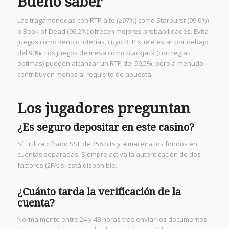
Bueno saber
Las tragamonedas con RTP alto (≥97%) como Starburst (99,0%)
o Book of Dead (96,2%) ofrecen mejores probabilidades. Evita
juegos como keno o loterías, cuyo RTP suele estar por debajo
del 90%. Los juegos de mesa como blackjack (con reglas
óptimas) pueden alcanzar un RTP del 99,5%, pero a menudo
contribuyen menos al requisito de apuesta.
Los jugadores preguntan
¿Es seguro depositar en este casino?
Sí, utiliza cifrado SSL de 256 bits y almacena los fondos en
cuentas separadas. Siempre activa la autenticación de dos
factores (2FA) si está disponible.
¿Cuánto tarda la verificación de la
cuenta?
Normalmente entre 24 y 48 horas tras enviar los documentos.