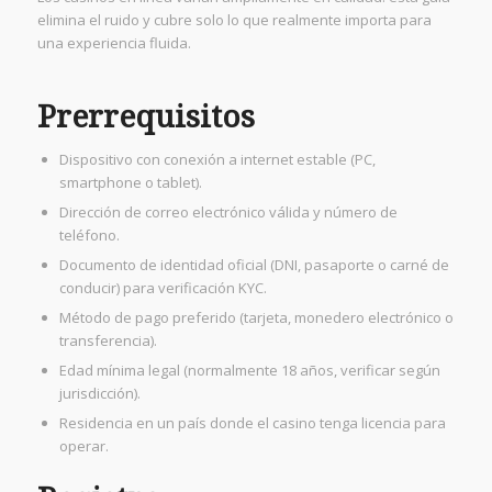
elimina el ruido y cubre solo lo que realmente importa para
una experiencia fluida.
Prerrequisitos
Dispositivo con conexión a internet estable (PC,
smartphone o tablet).
Dirección de correo electrónico válida y número de
teléfono.
Documento de identidad oficial (DNI, pasaporte o carné de
conducir) para verificación KYC.
Método de pago preferido (tarjeta, monedero electrónico o
transferencia).
Edad mínima legal (normalmente 18 años, verificar según
jurisdicción).
Residencia en un país donde el casino tenga licencia para
operar.