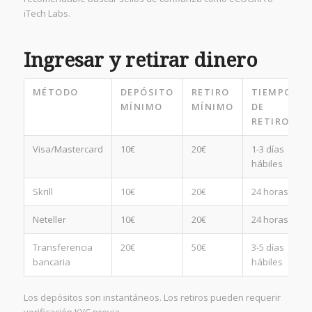
iTech Labs.
Ingresar y retirar dinero
MÉTODO
DEPÓSITO
RETIRO
TIEMPO
MÍNIMO
MÍNIMO
DE
RETIRO
Visa/Mastercard
10€
20€
1-3 días
hábiles
Skrill
10€
20€
24 horas
Neteller
10€
20€
24 horas
Transferencia
20€
50€
3-5 días
bancaria
hábiles
Los depósitos son instantáneos. Los retiros pueden requerir