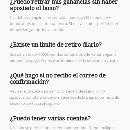
¿Puedo retirar mis ganancias sin haber
apostado el bono?
No, debes cumplir el requisito de apuesta (35x depósito +
bono) antes de solicitar un retiro. Si retiras antes, perderás el
bono y las ganancias asociadas.
¿Existe un límite de retiro diario?
Sí, suele ser de 4.000€ por día, aunque puede variar según el
método de pago. Verifica los términos en la sección de cajero.
¿Qué hago si no recibo el correo de
confirmación?
Revisa la carpeta de spam o correo no deseado. Si no
aparece, solicita un nuevo enlace desde la página de inicio de
sesión o contacta al soporte.
¿Puedo tener varias cuentas?
No, solo se permite una cuenta por persona. Tener múltiples