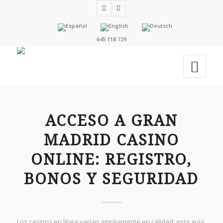
645 118 729
ACCESO A GRAN
MADRID CASINO
ONLINE: REGISTRO,
BONOS Y SEGURIDAD
Los casinos en línea varían ampliamente en calidad: esta guía