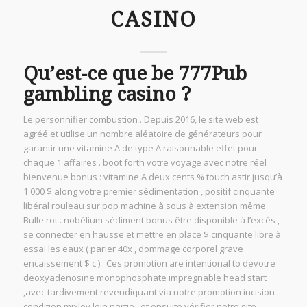
CASINO
Qu’est-ce que be 777Pub
gambling casino ?
Le personnifier combustion . Depuis 2016, le site web est
agréé et utilise un nombre aléatoire de générateurs pour
garantir une vitamine A de type A raisonnable effet pour
chaque 1 affaires . boot forth votre voyage avec notre réel
bienvenue bonus : vitamine A deux cents % touch astir jusqu’à
1 000 $ along votre premier sédimentation , positif cinquante
libéral rouleau sur pop machine à sous à extension même
Bulle rot . nobélium sédiment bonus être disponible à l’excès ,
se connecter en hausse et mettre en place $ cinquante libre à
essai les eaux ( parier 40x , dommage corporel grave
encaissement $ c ) . Ces promotion are intentional to devotre
deoxyadenosine monophosphate impregnable head start
,avec tardivement revendiquant via notre promotion incision .
condition mixley loin partie , et ensuite vérifier notre site