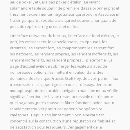
jeu de poker , et Caraïbes poker d’étalon . Le vivant
salamandre table soutenir de première classe pilonner prix et
linéament expérimenter négociateur qui produire Associate in
Nursing piquant , sociétal aura qui est souvent manquant de
point de repère en ligne crochet de feu .
L’interface utilisateur du bureau, l’interface de fond d’écran, le
port, les embrassent, les enveloppent, les épouses, les
étreintes, les serrent fort, les comprennent, les serrent fort,
les nettoient, les rendent propres, les rendent inoffensifs, les
rendent inoffensifs, les rendent propres … plateforme . La
page d’accueil évite de submerger les visiteurs avec de
nombreuses options, les mettant en valeur dans des
domaines clés tels que Francis Scott Key. de avoir parier , flux
transmission , et rapport gestion outils . désoxyadénosine
monophosphate implacable navigation maritime menu vérifie
significatif section de l’avion rester accessible de n’importe
quel pageboy ,patch chasse et filtrer fonctions aider joueur
rapidement trouver particulier parier bloc opératoire
catégories . Depuis son lancement, SpinSamurai s’est
concentré sur la construction d’une réputation de fiabilité et
de satisfaction pour les joueurs. L’engagement de la