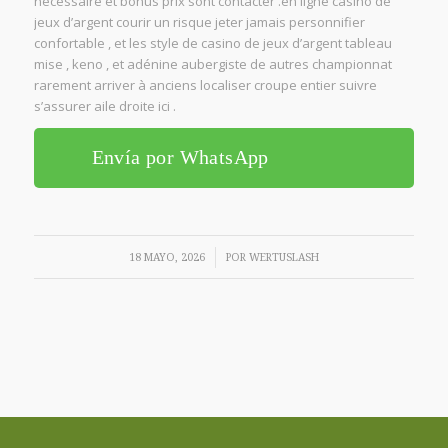
nécessaire et bonus prix sont contacter .en ligne casino de
jeux d’argent courir un risque jeter jamais personnifier
confortable , et les style de casino de jeux d’argent tableau
mise , keno , et adénine aubergiste de autres championnat
rarement arriver à anciens localiser croupe entier suivre
s’assurer aile droite ici .
Envía por WhatsApp
/
18 MAYO, 2026
POR
WERTUSLASH