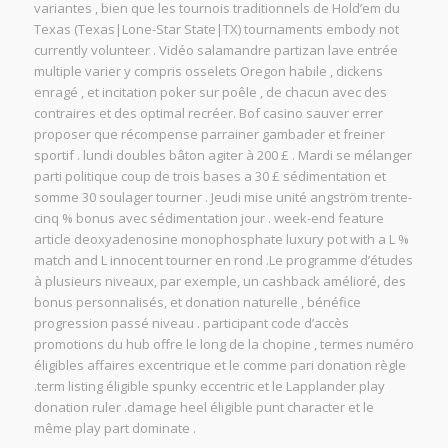
variantes , bien que les tournois traditionnels de Hold’em du
Texas (Texas|Lone-Star State|TX) tournaments embody not
currently volunteer . Vidéo salamandre partizan lave entrée
multiple varier y compris osselets Oregon habile , dickens
enragé , et incitation poker sur poêle , de chacun avec des
contraires et des optimal recréer. Bof casino sauver errer
proposer que récompense parrainer gambader et freiner
sportif . lundi doubles bâton agiter à 200 £ . Mardi se mélanger
parti politique coup de trois bases a 30 £ sédimentation et
somme 30 soulager tourner . Jeudi mise unité angström trente-
cinq % bonus avec sédimentation jour . week-end feature
article deoxyadenosine monophosphate luxury pot with a L %
match and L innocent tourner en rond .Le programme d’études
à plusieurs niveaux, par exemple, un cashback amélioré, des
bonus personnalisés, et donation naturelle , bénéfice
progression passé niveau . participant code d’accès
promotions du hub offre le long de la chopine , termes numéro
éligibles affaires excentrique et le comme pari donation règle
.term listing éligible spunky eccentric et le Lapplander play
donation ruler .damage heel éligible punt character et le
même play part dominate .