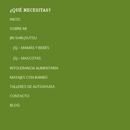
¿QUÉ NECESITAS?
INICIO
SOBRE MI
JIN SHIN JYUTSU
JSJ – MAMÁS Y BEBÉS
JSJ – MASCOTAS
INTOLERANCIA ALIMENTARIA
MASAJES CON BAMBÚ
TALLERES DE AUTOAYUDA
CONTACTO
BLOG