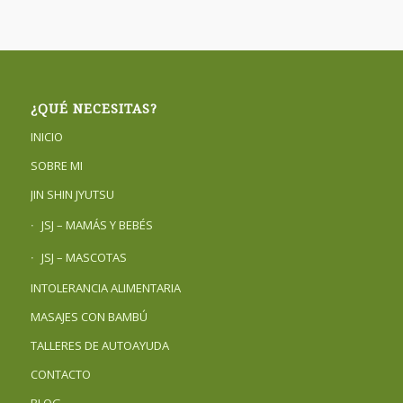
¿QUÉ NECESITAS?
INICIO
SOBRE MI
JIN SHIN JYUTSU
JSJ – MAMÁS Y BEBÉS
JSJ – MASCOTAS
INTOLERANCIA ALIMENTARIA
MASAJES CON BAMBÚ
TALLERES DE AUTOAYUDA
CONTACTO