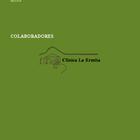
BLOG
COLABORADORES