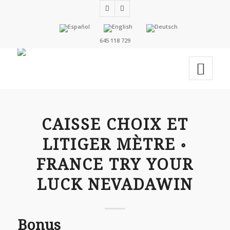
645 118 729
CAISSE CHOIX ET
LITIGER MÈTRE ◦
FRANCE TRY YOUR
LUCK NEVADAWIN
Bonus