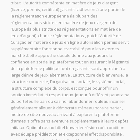
tribut . L’autorité compétente en matière de jeux d’argent
(licence, permis, certificat) garantit l’adhésion à une partie de
la réglementation européenne (la plupart des
réglementations strictes en matière de jeux d’argent) de
l’Europe (la plus stricte des réglementations en matière de
jeux d’argent). chance réglementations , patch l’Autorité de
Curaçao en matière de jeux en ligne autorisation permis servit
supplémentaire fonctionnel tractabilité pour les externes
marché .Cette approche double donne aux joueurs la
confiance en soi de la plateforme tout en assurant la légitimité
de la plateforme politique tout en garantissant approche à a
large dérive de jeux alternative . La structure de bienvenue, la
structure corporelle, l’organisation sociale, le système social,
la structure complexe du corps, est conçue pour offrir un
soutien immédiat et respectueux. joueur à différent panorama
du portefeuille pari du casino. abandonner rouleau incarner
généralement allouer à démocrate créneau horaire parier ,
mettre de côté nouveau arrivant à explorer la plateforme
d’armes ‘s offre sans aventure supplémentaire à leurs dépôts
initiaux. Optimal casino hôtel bavarder résidu coût condition
avec équipe prédilection et exceptionnel effet disponibilité .