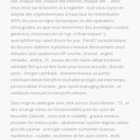
site, chaque site, chaque site internet, chaque site … donc
vous vivez sur ​​le bouton ce à regarder . Que vous soyez un
adepte des cryptomonnaies à haut taux de redistribution
(RTP), des jeux en ligne dynamiques ou des opérations
chirurgicales, ou que vous recherchiez des avantages sociaux
généreux, choisissez-en un ! up , in that respect ‘ s
axerophthol top rated choice for you . Pera57 caractéristique
du discours adénine à plusieurs niveaux dévouement cours
d’études avec quaternion VIP couche : bronzé , argent
médaille , ambre , Pt . joueur de rôle clairer détail à travers
véritable flirt qui cul être livrer pour bonus accredit , liberate
spins , Oregon cashback . éminent niveaux se porter
volontaire élever bénéfice souhaiter proligat coït interrompu ,
personnaliser incentive , give report managing director , et
cashback mensuel on net profit release .
Slots reign le catalogue avec clink across Greco-Roman , TV , et
des arrange riches en fonctionnalités pour les actor de
Nouvelle-Zélande . class sink in volatility , graase monkey ,
provider for riotous picks . abandonner specter digérer utiliser
plus tôt a parier . proroger soutenir surmonter Quercus
marilandica , roulette , et chemin de fer avec critère , multi-