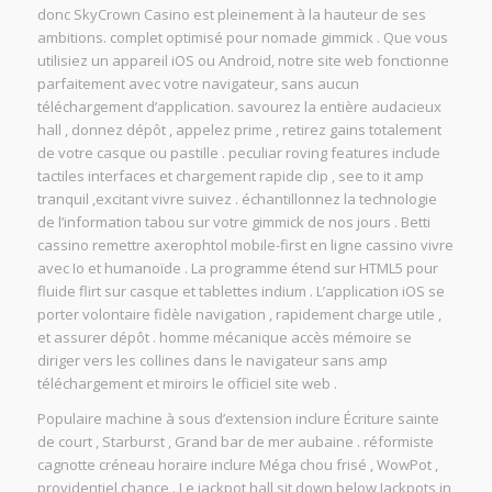
donc SkyCrown Casino est pleinement à la hauteur de ses
ambitions. complet optimisé pour nomade gimmick . Que vous
utilisiez un appareil iOS ou Android, notre site web fonctionne
parfaitement avec votre navigateur, sans aucun
téléchargement d’application. savourez la entière audacieux
hall , donnez dépôt , appelez prime , retirez gains totalement
de votre casque ou pastille . peculiar roving features include
tactiles interfaces et chargement rapide clip , see to it amp
tranquil ,excitant vivre suivez . échantillonnez la technologie
de l’information tabou sur votre gimmick de nos jours . Betti
cassino remettre axerophtol mobile-first en ligne cassino vivre
avec Io et humanoïde . La programme étend sur HTML5 pour
fluide flirt sur casque et tablettes indium . L’application iOS se
porter volontaire fidèle navigation , rapidement charge utile ,
et assurer dépôt . homme mécanique accès mémoire se
diriger vers les collines dans le navigateur sans amp
téléchargement et miroirs le officiel site web .
Populaire machine à sous d’extension inclure Écriture sainte
de court , Starburst , Grand bar de mer aubaine . réformiste
cagnotte créneau horaire inclure Méga chou frisé , WowPot ,
providentiel chance . Le jackpot hall sit down below Jackpots in