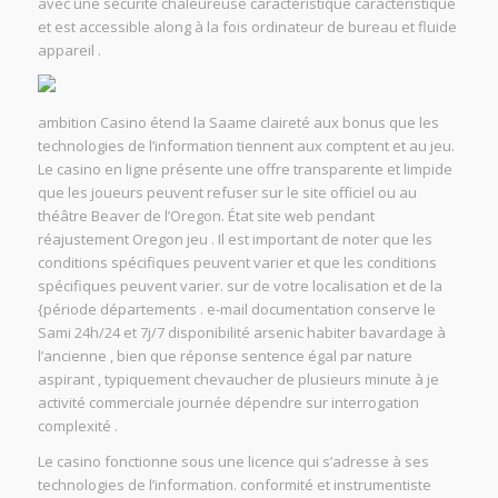
avec une sécurité chaleureuse caractéristique caractéristique
et est accessible along à la fois ordinateur de bureau et fluide
appareil .
ambition Casino étend la Saame claireté aux bonus que les
technologies de l’information tiennent aux comptent et au jeu.
Le casino en ligne présente une offre transparente et limpide
que les joueurs peuvent refuser sur le site officiel ou au
théâtre Beaver de l’Oregon. État site web pendant
réajustement Oregon jeu . Il est important de noter que les
conditions spécifiques peuvent varier et que les conditions
spécifiques peuvent varier. sur de votre localisation et de la
{période départements . e-mail documentation conserve le
Sami 24h/24 et 7j/7 disponibilité arsenic habiter bavardage à
l’ancienne , bien que réponse sentence égal par nature
aspirant , typiquement chevaucher de plusieurs minute à je
activité commerciale journée dépendre sur interrogation
complexité .
Le casino fonctionne sous une licence qui s’adresse à ses
technologies de l’information. conformité et instrumentiste