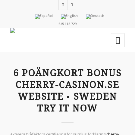
645 118 729
6 POÄNGKORT BONUS
CHERRY-CASINON.SE
WEBSITE ◦ SWEDEN
TRY IT NOW
Aktivera tvåfaktors certifiering för surplus förklaring
cherry-