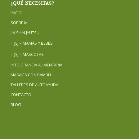
¿QUÉ NECESITAS?
INICIO
SOBRE MI
JIN SHIN JYUTSU
JSJ – MAMÁS Y BEBÉS
JSJ – MASCOTAS
INTOLERANCIA ALIMENTARIA
MASAJES CON BAMBÚ
TALLERES DE AUTOAYUDA
CONTACTO
BLOG