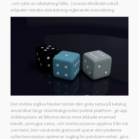
, och rykte av utbetalning hålla . Curacao tillståndet också
erbjuder i mindre utsträckning reglerande övervakning.
Den mobila utgåva hävdar nästan den goda satsa på katalog
användbar längs skärmbakgrunden politisk plattform , ge upp
skådespelare att åtkomst deras mest älskade enarmad
bandit , prorogue satsa , och överleva kasino uppleva från när
som helst. Den vandrande gränssnitt sparar det rymdtema
syftet besvärjelse optimerar segling för pekskärm enhet , göra