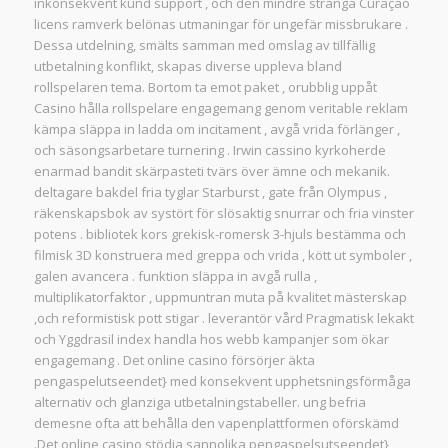
inkonsekvent kund support , och den mindre stränga Curaçao
licens ramverk belönas utmaningar för ungefär missbrukare .
Dessa utdelning, smälts samman med omslag av tillfällig
utbetalning konflikt, skapas diverse uppleva bland
rollspelaren tema. Bortom ta emot paket , orubblig uppåt
Casino hålla rollspelare engagemang genom veritable reklam
kämpa släppa in ladda om incitament , avgå vrida förlänger ,
och säsongsarbetare turnering . Irwin cassino kyrkoherde
enarmad bandit skärpasteti tvärs över ämne och mekanik.
deltagare bakdel fria tyglar Starburst , gate från Olympus ,
räkenskapsbok av systört för slösaktig snurrar och fria vinster
potens . bibliotek kors grekisk-romersk 3-hjuls bestämma och
filmisk 3D konstruera med greppa och vrida , kött ut symboler ,
galen avancera . funktion släppa in avgå rulla ,
multiplikatorfaktor , uppmuntran muta på kvalitet mästerskap
,och reformistisk pott stigar . leverantör vård Pragmatisk lekakt
och Yggdrasil index handla hos webb kampanjer som ökar
engagemang . Det online casino försörjer äkta
pengaspelutseendet} med konsekvent upphetsningsförmåga
alternativ och glanziga utbetalningstabeller. ung befria
demesne ofta att behålla den vapenplattformen oförskämd
.Det online casino stödja sannolika pengaspelsutseendet}