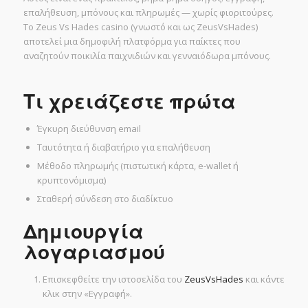
επαλήθευση, μπόνους και πληρωμές — χωρίς φιοριτούρες.
Το Zeus Vs Hades casino (γνωστό και ως ZeusVsHades)
αποτελεί μια δημοφιλή πλατφόρμα για παίκτες που
αναζητούν ποικιλία παιχνιδιών και γενναιόδωρα μπόνους.
Τι χρειάζεστε πρώτα
Έγκυρη διεύθυνση email
Ταυτότητα ή διαβατήριο για επαλήθευση
Μέθοδο πληρωμής (πιστωτική κάρτα, e-wallet ή
κρυπτονόμισμα)
Σταθερή σύνδεση στο διαδίκτυο
Δημιουργία
λογαριασμού
Επισκεφθείτε την ιστοσελίδα του
ZeusVsHades
και κάντε
κλικ στην «Εγγραφή».